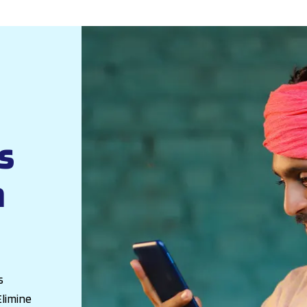
s
m
s
limine