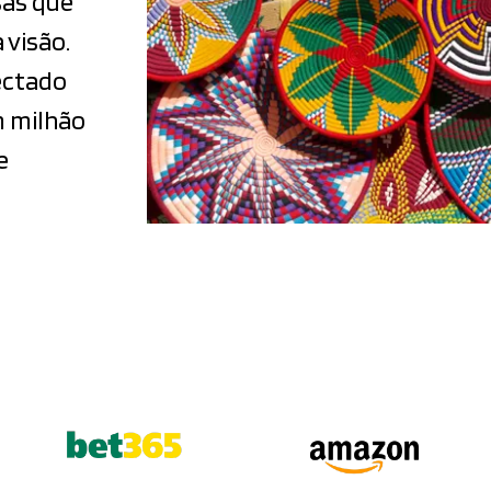
sas que
visão.
ectado
m milhão
e